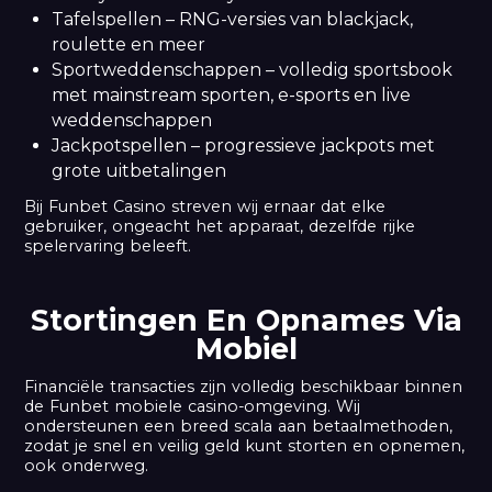
Tafelspellen – RNG-versies van blackjack,
roulette en meer
Sportweddenschappen – volledig sportsbook
met mainstream sporten, e-sports en live
weddenschappen
Jackpotspellen – progressieve jackpots met
grote uitbetalingen
Bij Funbet Casino streven wij ernaar dat elke
gebruiker, ongeacht het apparaat, dezelfde rijke
spelervaring beleeft.
Stortingen En Opnames Via
Mobiel
Financiële transacties zijn volledig beschikbaar binnen
de Funbet mobiele casino-omgeving. Wij
ondersteunen een breed scala aan betaalmethoden,
zodat je snel en veilig geld kunt storten en opnemen,
ook onderweg.