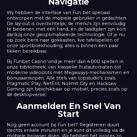
Navigatie
Wij hebben de interface van Fun bet speciaal
ontworpen met de mobiele gebruiker in gedachten.
De lay-out is overzichtelijk, de menu's zijn eenvoudig
te bedienen met één hand, en de laadtijden zijn kort
dankzij onze geoptimaliseerde technologie. Of je nu
op zoek bent naar gokkasten, live tafelspellen of
onze sportboekhouding, alles is binnen een paar
tikken bereikbaar.
Bij Funbet Casino vind je meer dan 4.000 spellen in
onze bibliotheek, van klassieke fruitautomaten tot
moderne videoslots met Megaways-mechanismen en
bonusaankopen. Alle titels van topstudio's zoals
Pragmatic Play, NetEnt, Nolimit City en Hacksaw
Gaming zijn beschikbaar op mobiel, precies zoals op
de desktopversie.
Aanmelden En Snel Van
Start
Nog geen account bij Fun bet? Registreren duurt
slechts enkele minuten en je kunt dit volledig via de
mobiele browser doen. Wij hebben het proces zo