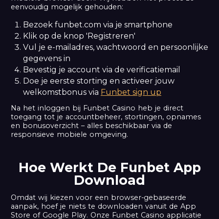
eenvoudig mogelijk gehouden:
Bezoek funbet.com via je smartphone
Klik op de knop 'Registreren'
Vul je e-mailadres, wachtwoord en persoonlijke
gegevens in
Bevestig je account via de verificatiemail
Doe je eerste storting en activeer jouw
welkomstbonus via
Funbet sign up
Na het inloggen bij Funbet Casino heb je direct
toegang tot je accountbeheer, stortingen, opnames
en bonusoverzicht – alles beschikbaar via de
responsieve mobiele omgeving.
Hoe Werkt De Funbet App
Download
Omdat wij kiezen voor een browser-gebaseerde
aanpak, hoef je niets te downloaden vanuit de App
Store of Google Play. Onze Funbet Casino applicatie